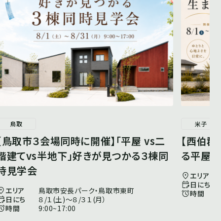
鳥取
米子
【鳥取市３会場同時に開催】「平屋 vs二
【西伯郡
階建てvs半地下」好きが見つかる３棟同
る平屋
時見学会
エリア
日にち
エリア
鳥取市安長パーク・鳥取市東町
時間
日にち
８/１(土)～８/３１(月）
時間
9:00~17:00