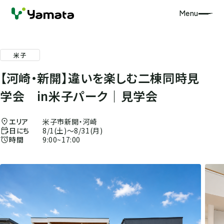
Menu
米子
【河崎・新開】違いを楽しむ二棟同時見
学会 in米子パーク｜見学会
エリア
米子市新開・河崎
日にち
8/1(土)～8/31(月)
時間
9:00~17:00