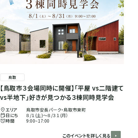
鳥取
【鳥取市３会場同時に開催】「平屋 vs二階建て
vs半地下」好きが見つかる３棟同時見学会
エリア
鳥取市安長パーク・鳥取市東町
日にち
８/１(土)～８/３１(月）
時間
9:00~17:00
このイベントを詳しく見る