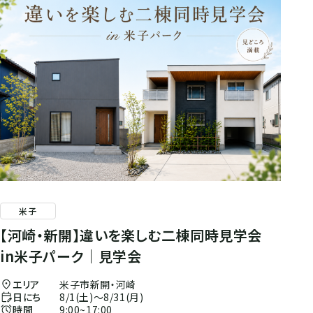
米子
【河崎・新開】違いを楽しむ二棟同時見学会
in米子パーク｜見学会
エリア
米子市新開・河崎
日にち
8/1(土)～8/31(月)
時間
9:00~17:00