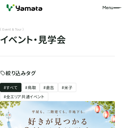
Menu
( Event & Tour )
イ
ベ
ン
ト
・
見
学
会
絞り込みタグ
#すべて
#鳥取
#倉吉
#米子
#全エリア共通イベント