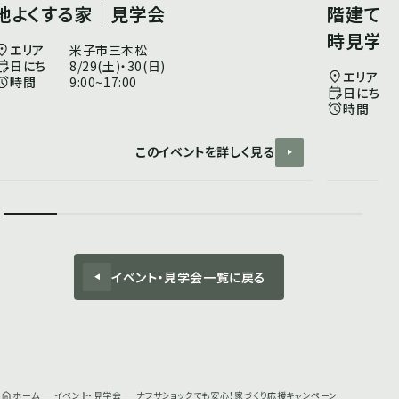
地よくする家｜見学会
階建てv
時見学
エリア
米子市三本松
日にち
8/29(土)・30(日)
エリア
時間
9:00~17:00
日にち
時間
このイベントを詳しく見る
イベント・見学会一覧に戻る
ホーム
イベント・見学会
ナフサショックでも安心！家づくり応援キャンペーン