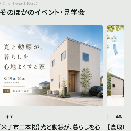
( Other Events & Tours )
そのほかのイベント・見学会
米子
鳥取
【米子市三本松】光と動線が、暮らしを心
【鳥取市