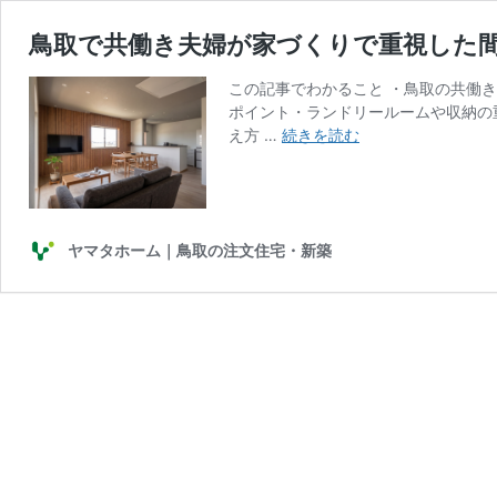
鳥取で共働き夫婦が家づくりで重視した
この記事でわかること ・鳥取の共働
ポイント・ランドリールームや収納の
鳥
え方 …
続きを読む
取
で
共
働
き
ヤマタホーム｜鳥取の注文住宅・新築
夫
婦
が
家
づ
く
り
で
重
視